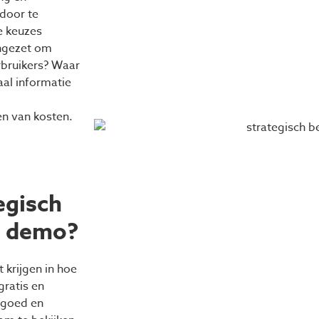
 door te
e keuzes
ngezet om
rbruikers? Waar
aal informatie
p
en van kosten.
egisch
demo?
 krijgen in hoe
ratis en
 goed en