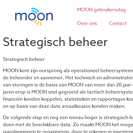
MOON gebruikersdag
Over ons
Contact
Strategisch beheer
Strategisch beheer
MOON kent zijn oorsprong als operationeel beheersystee
de beheerder en aannemer
.
Het technisch en administrati
van storingen is de basis van MOON van meer dan 20 jaar
jaren erop is MOON snel gegroeid als tactisch beheersys
financiën konden koppelen, statistieken en rapportages k
en op basis van deze data areaalkeuzes konden maken.
De volgende stap en nog een niveau hoger is strategisch 
doen met de beschikbare data. Zo maakt MOON het moge
jaarplanningen te organiseren, door te rekenen in investeri