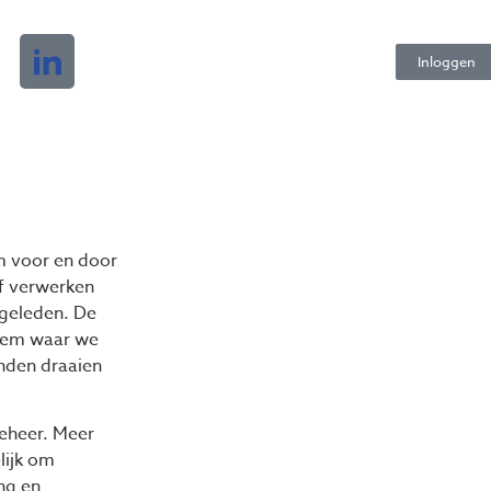
Inloggen
m voor en door
ef verwerken
 geleden. De
teem waar we
onden draaien
beheer. Meer
lijk om
ng en